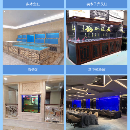
实木鱼缸
实木子弹头杠
海鲜池
新中式鱼缸