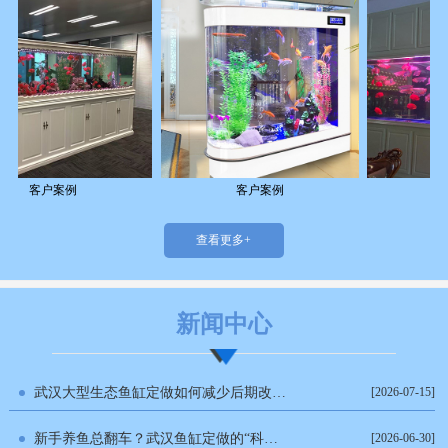
客户案例
客户案例
客户
查看更多+
新闻中心
武汉大型生态鱼缸定做如何减少后期改动？这几个环节要提前确认
[2026-07-15]
新手养鱼总翻车？武汉鱼缸定做的“科学水体与底滤生态”全指南
[2026-06-30]