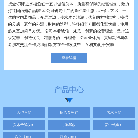
接受订制!近水楼鱼缸一直以诚信为本，质量有保障的经营理念，致力
打造国内知名品牌! 本公司研究生产的鱼缸集生态，环保，艺术于一
体的室内装饰品，多层过滤，使水质更清澈，优良的材料结构，较强
的质感，豪华的外观，时尚的造型，许多细节方面都化繁为简，使用
起来更加简单方便。 公司本着诚信、规范、创新的经营理念，坚持追
求完善，创造优良工程服务的工作理念，公司全体员工真诚期待与各
界朋友交流合作,愿我们双方在合作发展中：互利共赢,平安腾......
查看详情
产品中心
大型鱼缸
铝合金鱼缸
实木鱼缸
实木子弹头缸
海鲜池
新中式鱼缸
嵌入式鱼缸
亚克力鱼缸