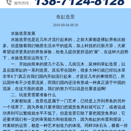
鱼缸造景
2019-09-04 08:50
水族造景发展
水族造景也是近几年才流行起来的，之前大家都是裸缸养鱼比较
多。但是随着我们物质生活水平的提高，加上科技的日新月异，大家
希望追求更美好的养鱼体验，给鱼儿提供更舒适的“家”，在这种大趋势
下，水族造景应运而生了。
一、开始由简单的摆几个石头，几块沉木，延伸到草缸造景，以
及后面草缸的一系列造景。其实早在国外，很多大神们就已经玩水草
非常6了!真正在我们国内开始流行起来，才是近几年的事情而已，所
以国外有不少造景流派，而我们国内还没有形成一种真正源于中国的
流派，在这方面的道路，我们的努力可以说是任重道远啊!
二、玩造景需要准备什么
大家都知道，造景也是属于一门艺术，已经是上升到养鱼的另外
一个境界了。因为养鱼只要求我们把观赏鱼养好就可以了，或者说成
功养到可以繁殖就水平不低了。但是造景它除了要把观赏鱼养好，它
还要求我们有一定的审美能力和创造能力，因为鱼缸的布置和摆设，
对素材的运营，都是一种艺术创造力的体现。同样3块石头，横着一排