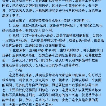
摆开，跟摆成三角形，看起来的感觉是不一样的，后者更加有立体空
间感，也给观众更好的眼观感受。这只是一个简单的例子，关于造
景，其实疯疯人觉得，用视频或许能更好地分享这种经验，近也在琢
磨这个事情。
话说回来了，造景需要准备什么呢?只要以下这3样即可。
1. 设备：鱼缸+过滤+光照，这是基本的标配了，其他的如二氧化
碳供给设备等，有的其实可以不用;
2. 素材：沉木+各种石头+底砂，这是非生物素材的标配，当然不
一定要沉木+石头，也可以是单纯沉木+底砂，或者石头+底砂，但是底
砂是肯定要的，主要的是整个画面感的营造;
3. 生物素材：鱼+虾+螺+水草+蟹，生物素材很多，可以根据我们
想要打造的风格来搭配，当然主要考虑的是混养的问题，在养生物之
前，一定要充分了解好它们的资料，确认好可以混养的品种和数量，
避免造成非必要损失，也别让自己的双手沾满罪孽呀。
三、小结
这是基本的准备，其实造景并没有大家想象中的复杂，它可以是
很简单地，铺个底砂，放点沉木，放一颗水草，就可以形成一个美丽
的画面，更多的是靠自己的想象。而想要把整个造景的鱼缸养出状
态，主要的我们还得回归到核心：养水。这是疯疯人以及无数水族大
咖都不厌其烦地提到的，毕竟我们所喜好的这个兴趣，就是基于水才
能带来的一切，所以，养水的功力如何，决定了这个兴趣发展的高
度，大家一定要记得：养鱼先养水!