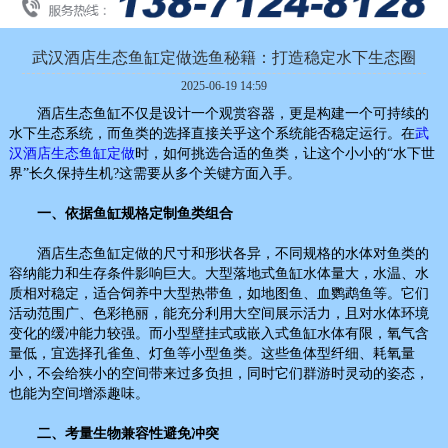
武汉酒店生态鱼缸定做选鱼秘籍：打造稳定水下生态圈
2025-06-19 14:59
酒店生态鱼缸不仅是设计一个观赏容器，更是构建一个可持续的
水下生态系统，而鱼类的选择直接关乎这个系统能否稳定运行。在
武
汉酒店生态鱼缸定做
时，如何挑选合适的鱼类，让这个小小的“水下世
界”长久保持生机?这需要从多个关键方面入手。
一、依据鱼缸规格定制鱼类组合
酒店生态鱼缸定做的尺寸和形状各异，不同规格的水体对鱼类的
容纳能力和生存条件影响巨大。大型落地式鱼缸水体量大，水温、水
质相对稳定，适合饲养中大型热带鱼，如地图鱼、血鹦鹉鱼等。它们
活动范围广、色彩艳丽，能充分利用大空间展示活力，且对水体环境
变化的缓冲能力较强。而小型壁挂式或嵌入式鱼缸水体有限，氧气含
量低，宜选择孔雀鱼、灯鱼等小型鱼类。这些鱼体型纤细、耗氧量
小，不会给狭小的空间带来过多负担，同时它们群游时灵动的姿态，
也能为空间增添趣味。
二、考量生物兼容性避免冲突