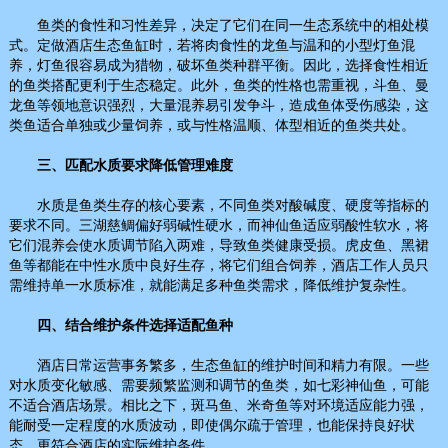
鱼类的食性和习性差异，决定了它们在同一生态系统中的相处模
式。定做酒店生态鱼缸时，若将肉食性的龙鱼与温和的小型灯鱼混
养，灯鱼很容易成为猎物，破坏鱼类种群平衡。因此，选择食性相近
的鱼类搭配更利于生态稳定。此外，鱼类的性格也需重视，斗鱼、曼
龙鱼等领地意识强烈，大量混养易引发争斗，造成鱼体受伤感染，这
类鱼适合单独或少量饲养，或与性格温顺、体型相近的鱼类共处。
三、匹配水质要求降低管理难度
水质是鱼类生存的核心要素，不同鱼类对酸碱度、硬度等指标的
要求不同。三湖慈鲷偏好弱碱性硬水，而神仙鱼适应弱酸性软水，将
它们混养会使水质调节陷入两难，导致鱼类健康受损。虎皮鱼、黑裙
鱼等都能在中性水质中良好生存，将它们组合饲养，酒店工作人员只
需维持单一水质标准，就能满足多种鱼类需求，降低维护复杂性。
四、结合维护条件选择适配鱼种
酒店日常运营事务繁多，生态鱼缸的维护时间和精力有限。一些
对水质变化敏感、需要频繁监测和调节的鱼类，如七彩神仙鱼，可能
不适合酒店场景。相比之下，斑马鱼、米奇鱼等对环境适应能力强，
能耐受一定程度的水质波动，即使偶尔疏于管理，也能保持良好状
态，更符合酒店的实际维护条件。